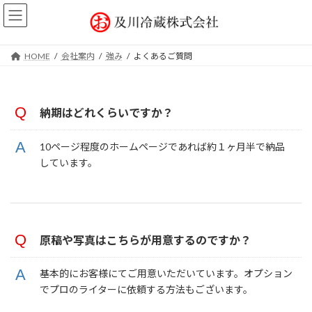
コ
ナ
ン
ビ
テ
ゲ
ン
ー
HOME
会社案内
強み
よくあるご質問
ツ
シ
へ
ョ
ス
ン
キ
に
納期はどれくらいですか？
ッ
移
プ
動
10ページ程度のホームページであれば約１ヶ月半で納品
しています。
原稿や写真はこちらが用意するのですか？
基本的にお客様にてご用意いただいています。オプション
でプロのライターに依頼する方法もございます。