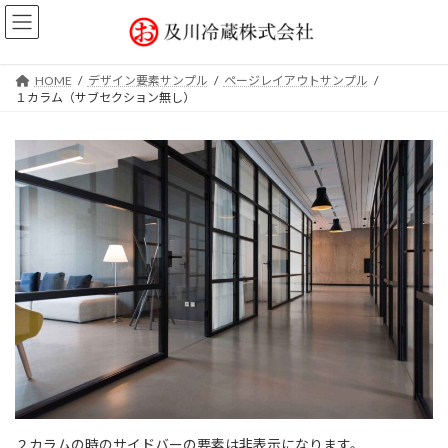
コ
ナ
ン
ビ
テ
ゲ
ン
ー
HOME
デザイン要素サンプル
ページレイアウトサンプル
ツ
シ
１カラム（サブセクション無し）
へ
ョ
ス
ン
キ
に
ッ
移
プ
動
２カラムの時のサイドバーの要素は非表示になります。